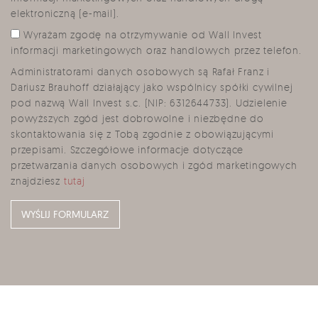
elektroniczną (e-mail).
Wyrażam zgodę na otrzymywanie od Wall Invest
informacji marketingowych oraz handlowych przez telefon.
Administratorami danych osobowych są Rafał Franz i
Dariusz Brauhoff działający jako wspólnicy spółki cywilnej
pod nazwą Wall Invest s.c. (NIP: 6312644733). Udzielenie
powyższych zgód jest dobrowolne i niezbędne do
skontaktowania się z Tobą zgodnie z obowiązującymi
przepisami. Szczegółowe informacje dotyczące
przetwarzania danych osobowych i zgód marketingowych
znajdziesz
tutaj